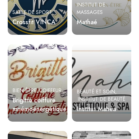
INSTITUT DE
SALLE DE SPORT
MASSAGES
Crossfit VINCA
Mathaé
BIEN-ÊTRE
COIFFEUR
BEAUTÉ ET SOIN
Brigitte coiffure
INSTITUT DE BEAUTÉ
mnémoénergétique
Institut Mahéa